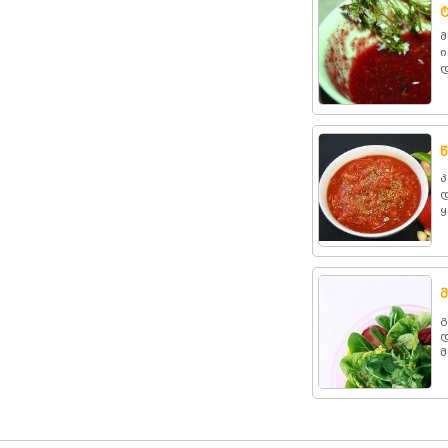
მ
ი
დ
პ
დ
ყ
გ
დ
მ