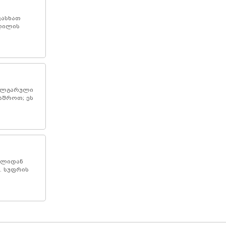
ვასხათ
ღილის
ბულგარული
აშროთ; ეს
ყლიდან
. სუფრის