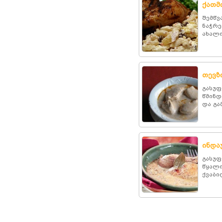
ქათმ
შემწვ
ნაჭრე
ახალი
თევზ
გასუფ
წმინდ
და გა
ინდა
გასუფ
წყალი
ქვაბი