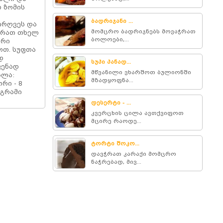
ო ზომის
ბადრიჯანი ...
ირღვეს და
მომცრო ბადრიჯნებს მოვაჭრათ
ვჭრათ თხელ
ბოლოები,...
ორი
ოთ. სუფთა
დ
სუპი პანად...
ფენად
მწვანილი ვხარშოთ ბულიონში
ალა:
მზადყოფნა...
რი - 8
 გრამი
დესერტი - ...
კვერცხის ცილა ავთქვიფოთ
მცირე რაოდე...
ტორტი შოკო...
დავჭრათ კარაქი მომცრო
ნაჭრებად, მივ...