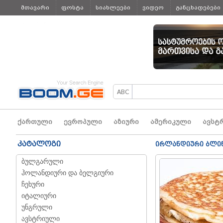
მთავარი
ფოსტა
სიახლეები
ვიდეო
განცხადებები
ყველა
ქართული
ევროპული
აზიური
ამერიკული
ავსტ
კატალოგი
ირლანდიური ბლი
ბულგარული
ჰოლანდიური და ბელგიური
ჩეხური
იტალიური
უნგრული
ავსტრიული