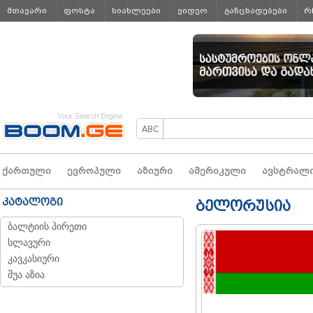
მთავარი
ფოსტა
სიახლეები
ვიდეო
განცხადებები
რ
ყველა
ქართული
ევროპული
აზიური
ამერიკული
ავსტრალ
კატალოგი
ბელორუსია
ბალტიის პირეთი
სლავური
კავკასიური
შუა აზია