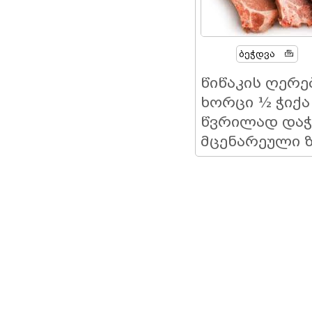
Ბეჭდვა
წიწაკის ღერე
ხორცი ½ ჭიქა
წვრილად დაჭ
მცენარეული ზ