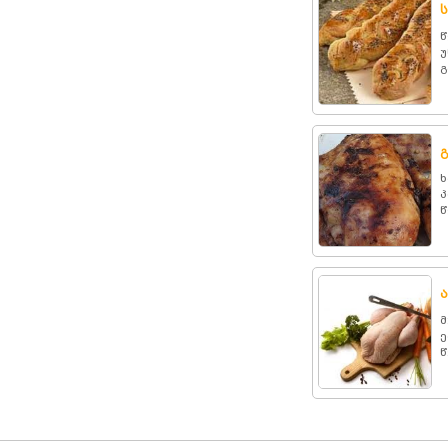
წ
უ
გ
ხ
პ
წ
მ
ე
წ