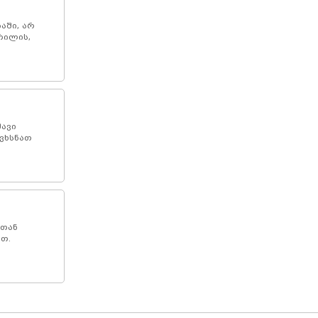
აში, არ
რილის,
შავი
ვხსნათ
ნთან
თ.