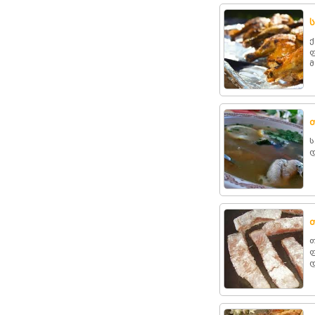
ქ
ფ
მ
ს
დ
თ
ფ
დ